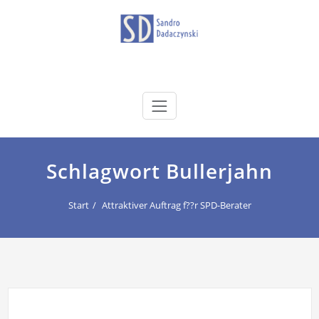
Zum
Inhalt
springen
dadaczynski.de
Sandro Dadaczynski
Schlagwort Bullerjahn
Start
Attraktiver Auftrag f??r SPD-Berater