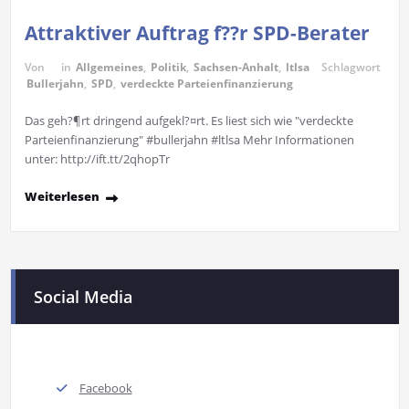
Attraktiver Auftrag f??r SPD-Berater
Von
in
Allgemeines
,
Politik
,
Sachsen-Anhalt
,
ltlsa
Schlagwort
Bullerjahn
,
SPD
,
verdeckte Parteienfinanzierung
Das geh?¶rt dringend aufgekl?¤rt. Es liest sich wie "verdeckte
Parteienfinanzierung" #bullerjahn #ltlsa Mehr Informationen
unter: http://ift.tt/2qhopTr
Weiterlesen
Social Media
Facebook