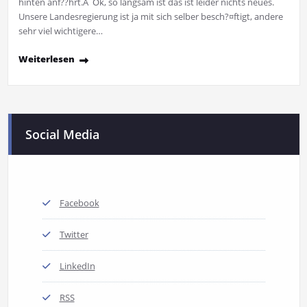
hinten anf??hrt.Â Ok, so langsam ist das ist leider nichts neues.
Unsere Landesregierung ist ja mit sich selber besch?¤ftigt, andere
sehr viel wichtigere…
Weiterlesen
Social Media
Facebook
Twitter
LinkedIn
RSS