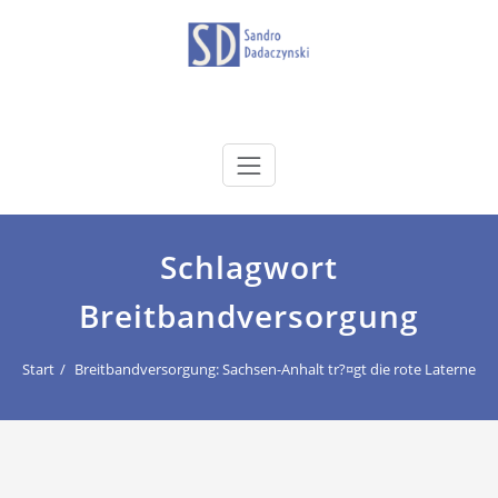
Zum
Inhalt
springen
dadaczynski.de
Sandro Dadaczynski
Schlagwort
Breitbandversorgung
Start
Breitbandversorgung: Sachsen-Anhalt tr?¤gt die rote Laterne