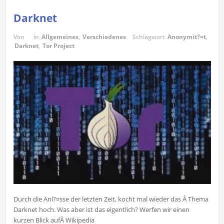
Darknet
Von
in
Allgemeines
,
Verschiedenes
Schlagwort
Anonymit?¤t
,
Darknet
,
Tor Project
Durch die Anl?¤sse der letzten Zeit, kocht mal wieder das Â Thema
Darknet hoch. Was aber ist das eigentlich? Werfen wir einen
kurzen Blick aufÂ Wikipedia