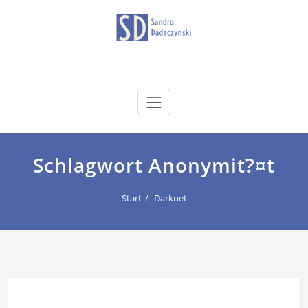
Zum
Inhalt
springen
dadaczynski.de
Sandro Dadaczynski
Schlagwort Anonymit?¤t
Start
Darknet