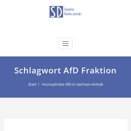
Zum
Inhalt
springen
dadaczynski.de
Sandro Dadaczynski
Schlagwort AfD Fraktion
Start
Homophobe AfD in Sachsen-Anhalt