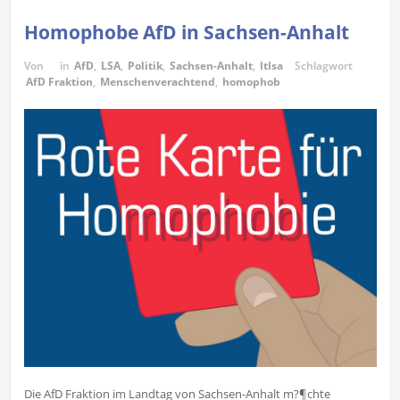
Homophobe AfD in Sachsen-Anhalt
Von
in
AfD
,
LSA
,
Politik
,
Sachsen-Anhalt
,
ltlsa
Schlagwort
AfD Fraktion
,
Menschenverachtend
,
homophob
Die AfD Fraktion im Landtag von Sachsen-Anhalt m?¶chte