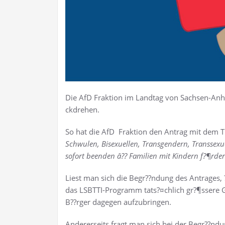
Die AfD Fraktion im Landtag von Sachsen-Anha
ckdrehen.
So hat die AfD Fraktion den Antrag mit dem Ti
Schwulen, Bisexuellen, Transgendern, Transsexu
sofort beenden â?? Familien mit Kindern f?¶rdern
Liest man sich die Begr??ndung des Antrages, ?
das LSBTTI-Programm tats?¤chlich gr?¶ssere
B??rger dagegen aufzubringen.
Andererseits fragt man sich bei der Begr??nd