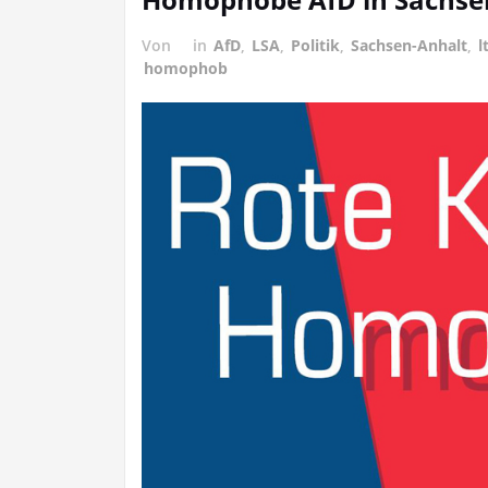
Von
in
AfD
,
LSA
,
Politik
,
Sachsen-Anhalt
,
l
homophob