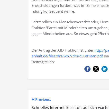
Ehescheidungen fordert, was im Sinne eines S
ndung konsequent w?¤re.
Letztendlich ein M
enschenverachtend
er,
Homo
Fraktion/Partei mit Minderheiten umzugehen 
gegen Minderheiten aus. So etwas geht ??berh
Der Antrag der AfD Fraktion ist unter
http://p
anhalt.de/files/drs/wp7/drs/d0381aan.pdf
nac
Beitrag teilen:
Previous:
Schnelles Internet l?¤sst oft auf sich wart