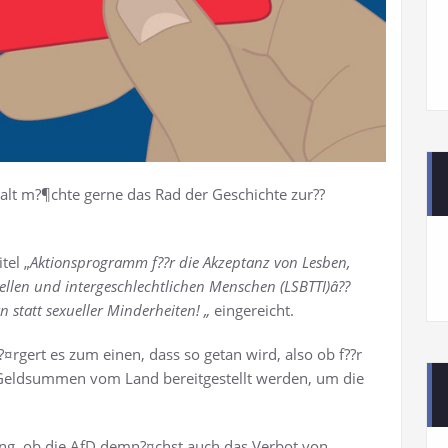
lt m?¶chte gerne das Rad der Geschichte zur??
tel „
Aktionsprogramm f??r die Akzeptanz von Lesben,
ellen und intergeschlechtlichen Menschen (LSBTTI)â??
 statt sexueller Minderheiten! „
eingereicht.
¤rgert es zum einen, dass so getan wird, also ob f??r
 Geldsummen vom Land bereitgestellt werden, um die
ung, ob die AfD demn?¤chst auch das Verbot von