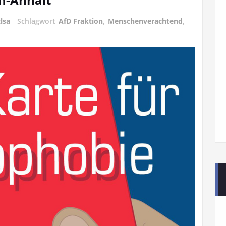
tlsa
Schlagwort
AfD Fraktion
,
Menschenverachtend
,