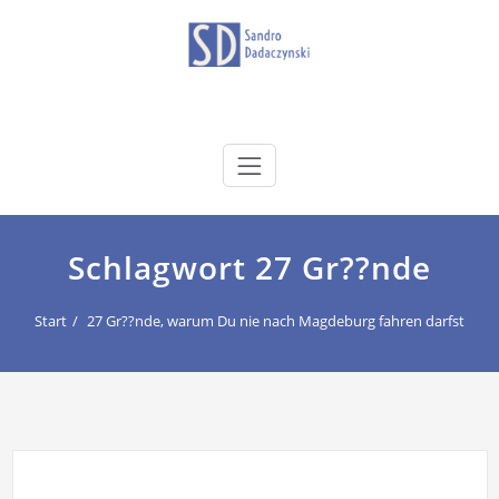
Zum
Inhalt
springen
dadaczynski.de
Sandro Dadaczynski
Schlagwort 27 Gr??nde
Start
27 Gr??nde, warum Du nie nach Magdeburg fahren darfst