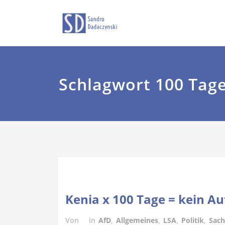
Zum
Sandro Dadaczyns
dadaczyns
Inhalt
springen
Schlagwort 100 Tag
Kenia x 100 Tage = kein A
Von
in
AfD
,
Allgemeines
,
LSA
,
Politik
,
Sach