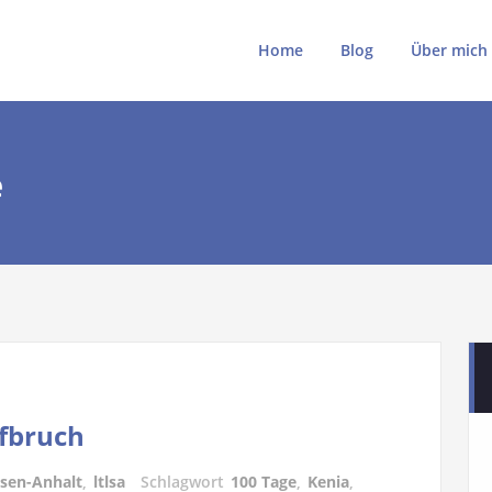
ki
ki.de
Home
Blog
Über mich
e
ufbruch
sen-Anhalt
,
ltlsa
Schlagwort
100 Tage
,
Kenia
,