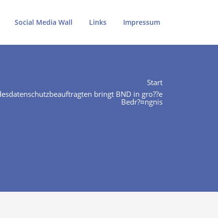
Social Media Wall
Links
Impressum
Start
esdatenschutzbeauftragten bringt BND in gro??e
Bedr?¤ngnis