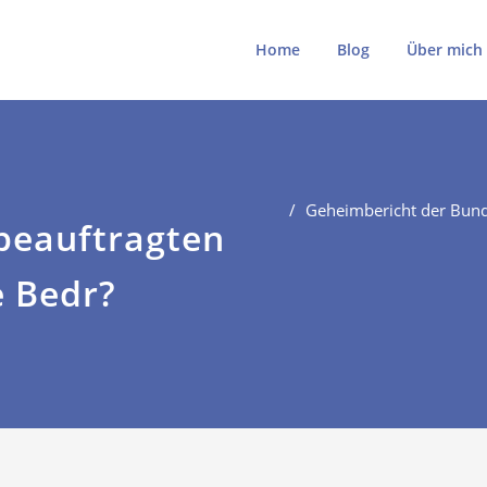
ki
ki.de
Home
Blog
Über mich
Geheimbericht der Bund
beauftragten
e Bedr?