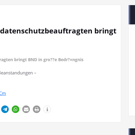
datenschutzbeauftragten bringt
agten bringt BND in gro??e Bedr?¤ngnis
e Beanstandungen –
OCm