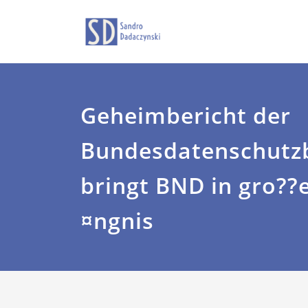
Zum
Sandro Dadaczyns
dadaczyns
Inhalt
springen
Geheimbericht der
Bundesdatenschutz
bringt BND in gro??
¤ngnis