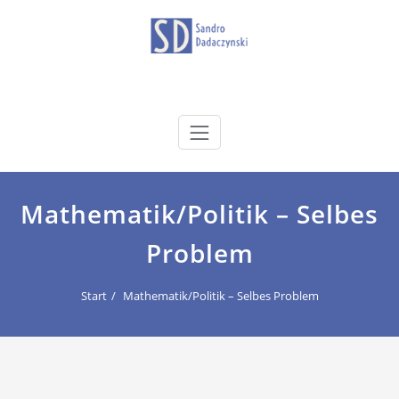
Zum
Inhalt
springen
dadaczynski.de
Sandro Dadaczynski
Mathematik/Politik – Selbes
Problem
Start
Mathematik/Politik – Selbes Problem