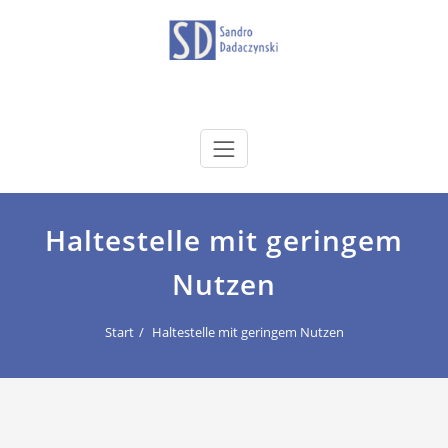
Zum
Inhalt
springen
dadaczynski.de
Sandro Dadaczynski
Haltestelle mit geringem
Nutzen
Start
Haltestelle mit geringem Nutzen