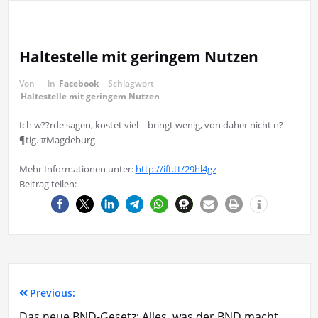
Haltestelle mit geringem Nutzen
Von
in
Facebook
Schlagwort
Haltestelle mit geringem Nutzen
Ich w??rde sagen, kostet viel – bringt wenig, von daher nicht n?
¶tig. #Magdeburg
Mehr Informationen unter:
http://ift.tt/29hl4gz
Beitrag teilen:
Previous:
Das neue BND-Gesetz: Alles, was der BND macht,