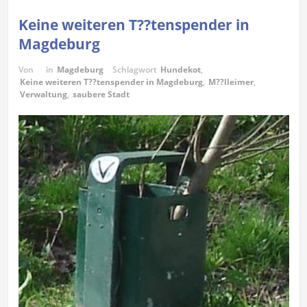
Keine weiteren T??tenspender in
Magdeburg
Von
in
Magdeburg
Schlagwort
Hundekot
,
Keine weiteren T??tenspender in Magdeburg
,
M??lleimer
,
Verwaltung
,
saubere Stadt