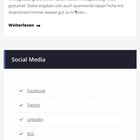
gestartet. Dabei ergaben sich auch spannende Gespr?¤che mit
Anwohnern.Immer wieder gut zu h?¶ren:…
Weiterlesen
Social Media
Facebook
Twitter
LinkedIn
RSS