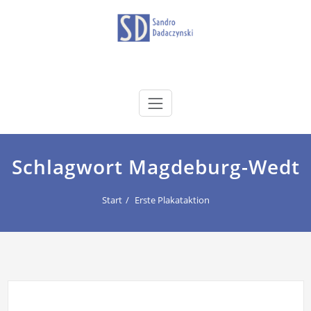
Zum
Inhalt
springen
dadaczynski.de
Sandro Dadaczynski
Schlagwort Magdeburg-Wedt
Start
Erste Plakataktion