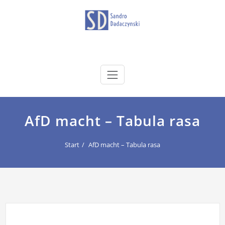
Zum
Inhalt
springen
dadaczynski.de
Sandro Dadaczynski
AfD macht – Tabula rasa
Start
AfD macht – Tabula rasa