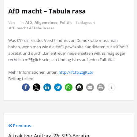
AfD macht – Tabula rasa
Von
in
AfD
,
Allgemeines
,
Politik
Schlagwort
AfD macht Â?Tabula rasa
Was f??r ein krudes Verst?¤ndnis von Demokratie muss man
haben, wenn man wie die #AfD gew?¤hlte Kandidaten zur #BTW17
absetzt und durch „Linientreue“ neue ersetzen will. Es mag sogar
rechtlich m?¶glich sein, ein Unding ist es auf jeden Fall. #fail
Mehr Informationen unter:
http://ift.tt/2qjKL6r
Beitrag teilen:
Previous:
Attraktiver Auftrag f??r SPD-Berater