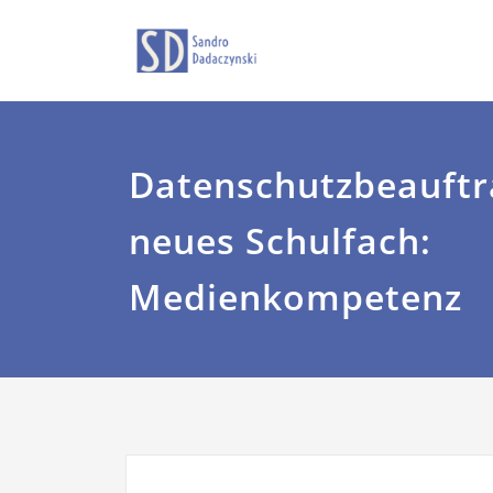
Zum
Sandro Dadaczyns
dadaczyns
Inhalt
springen
Datenschutzbeauftr
neues Schulfach:
Medienkompetenz