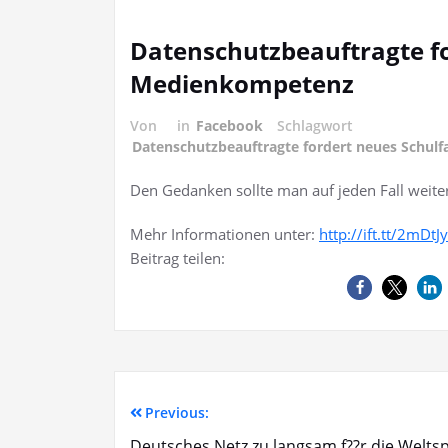
Datenschutzbeauftragte fo
Medienkompetenz
Von
in
Facebook
Schlagwort
Datenschutzbeauftragte fordert neues Schul
Den Gedanken sollte man auf jeden Fall weiter
Mehr Informationen unter:
http://ift.tt/2mDtJ
Beitrag teilen:
Previous:
Deutsches Netz zu langsam f??r die Weltsp