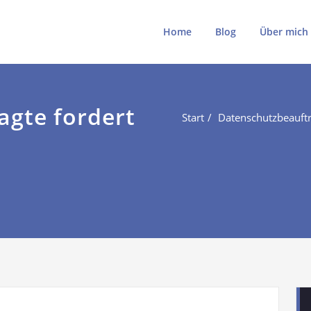
ki
ki.de
Home
Blog
Über mich
agte fordert
Start
Datenschutzbeauftr