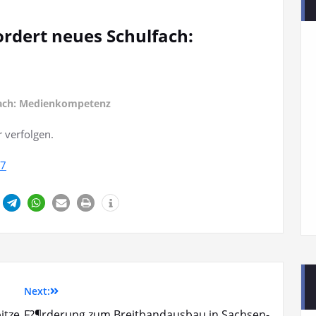
rdert neues Schulfach:
fach: Medienkompetenz
 verfolgen.
y7
Next:
itze
F?¶rderung zum Breitbandausbau in Sachsen-