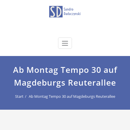
Zum
Inhalt
springen
dadaczynski.de
Sandro Dadaczynski
Ab Montag Tempo 30 auf
Magdeburgs Reuterallee
Start
Ab Montag Tempo 30 auf Magdeburgs Reuterallee