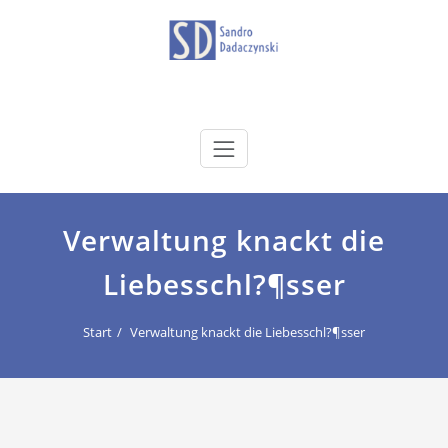
Zum
Inhalt
springen
dadaczynski.de
Sandro Dadaczynski
Verwaltung knackt die
Liebesschl?¶sser
Start
Verwaltung knackt die Liebesschl?¶sser