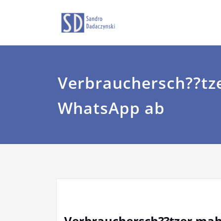
Zum
Sandro Dadaczyns
dadaczyns
Inhalt
springen
Verbrauchersch??t
WhatsApp ab
Verbrauchersch??tzer ma