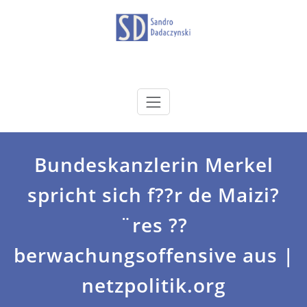
Zum
Inhalt
springen
dadaczynski.de
Sandro Dadaczynski
Bundeskanzlerin Merkel
spricht sich f??r de Maizi?
¨res ??
berwachungsoffensive aus |
netzpolitik.org