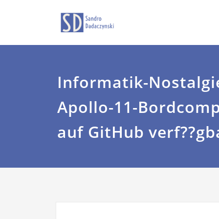
Zum
Sandro Dadaczyns
dadaczyns
Inhalt
springen
Informatik-Nostalgi
Apollo-11-Bordcompu
auf GitHub verf??gb