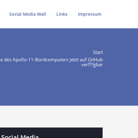
Social Media Wall
Links
Impressum
Start
de des Apollo-11-Bordcomputers jetzt auf GitHub
verf??gbar
Social Media