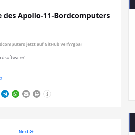
e des Apollo-11-Bordcomputers
r
rdcomputers jetzt auf GitHub verf??gbar
ardsoftware?
zb
Next: