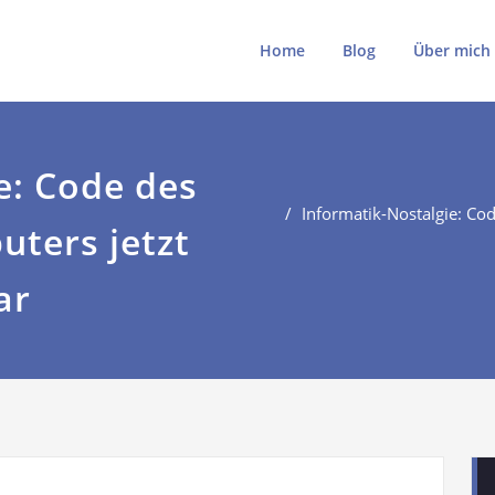
ki
ki.de
Home
Blog
Über mich
e: Code des
Informatik-Nostalgie: Co
ters jetzt
ar