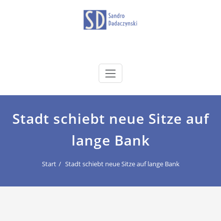
Zum
Inhalt
springen
dadaczynski.de
Sandro Dadaczynski
Stadt schiebt neue Sitze auf
lange Bank
Start
Stadt schiebt neue Sitze auf lange Bank