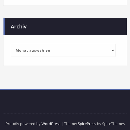
Archiv
Proudly powered by
WordPress
| Theme:
SpicePress
by SpiceThemes