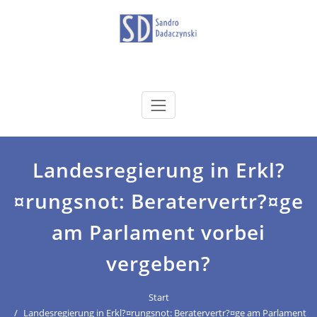
Zum
Inhalt
springen
dadaczynski.de
Sandro Dadaczynski
Landesregierung in Erkl?
¤rungsnot: Beratervertr?¤ge
am Parlament vorbei
vergeben?
Start
Landesregierung in Erkl?¤rungsnot: Beratervertr?¤ge am Parlament