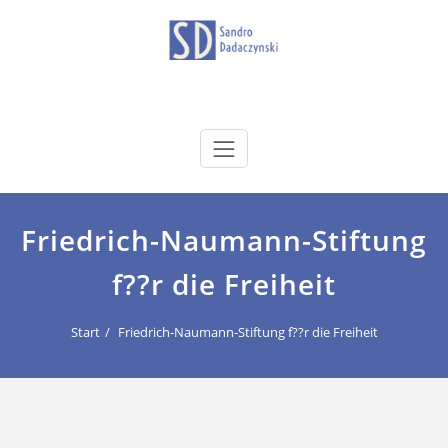
Zum
Inhalt
springen
dadaczynski.de
Sandro Dadaczynski
Friedrich-Naumann-Stiftung
f??r die Freiheit
Start
Friedrich-Naumann-Stiftung f??r die Freiheit