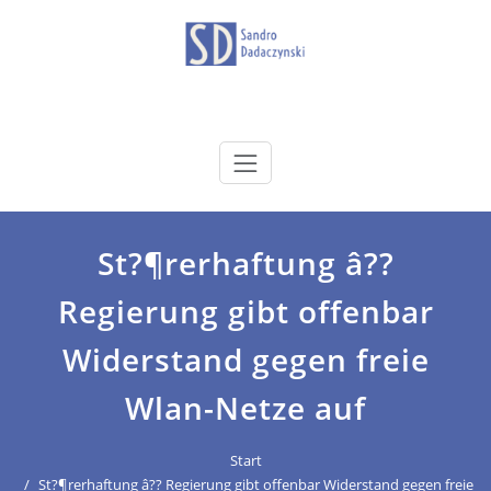
Zum
Inhalt
springen
dadaczynski.de
Sandro Dadaczynski
St?¶rerhaftung â??
Regierung gibt offenbar
Widerstand gegen freie
Wlan-Netze auf
Start
St?¶rerhaftung â?? Regierung gibt offenbar Widerstand gegen freie