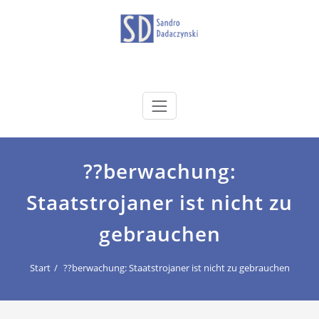
Zum
Inhalt
springen
dadaczynski.de
Sandro Dadaczynski
??berwachung:
Staatstrojaner ist nicht zu
gebrauchen
Start
??berwachung: Staatstrojaner ist nicht zu gebrauchen