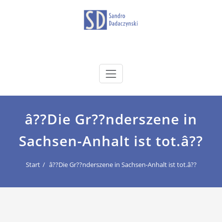
Zum
Inhalt
springen
dadaczynski.de
Sandro Dadaczynski
â??Die Gr??nderszene in
Sachsen-Anhalt ist tot.â??
Start
â??Die Gr??nderszene in Sachsen-Anhalt ist tot.â??