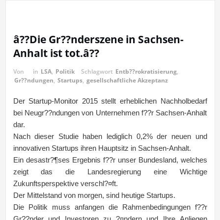
â??Die Gr??nderszene in Sachsen-
Anhalt ist tot.â??
Von
in
LSA
,
Politik
Schlagwort
Entb??rokratisierung
,
Gr??ndungen
,
Startups
,
gesellschaftliche Akzeptanz
Der Startup-Monitor 2015 stellt erheblichen Nachholbedarf
bei Neugr??ndungen von Unternehmen f??r Sachsen-Anhalt
dar.
Nach dieser Studie haben lediglich 0,2% der neuen und
innovativen Startups ihren Hauptsitz in Sachsen-Anhalt.
Ein desastr?¶ses Ergebnis f??r unser Bundesland, welches
zeigt das die Landesregierung eine Wichtige
Zukunftsperspektive verschl?¤ft.
Der Mittelstand von morgen, sind heutige Startups.
Die Politik muss anfangen die Rahmenbedingungen f??r
Gr??nder und Investoren zu ?¤ndern und Ihre Anliegen