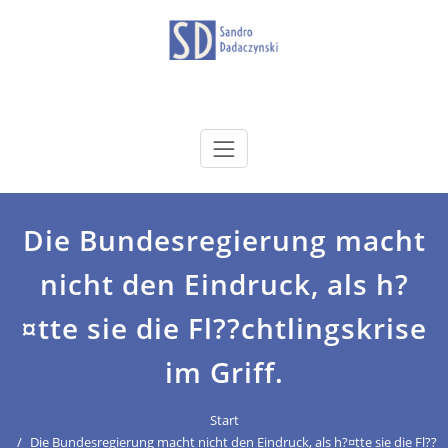
Zum
Inhalt
springen
dadaczynski.de
Sandro Dadaczynski
Die Bundesregierung macht
nicht den Eindruck, als h?
¤tte sie die Fl??chtlingskrise
im Griff.
Start
Die Bundesregierung macht nicht den Eindruck, als h?¤tte sie die Fl??