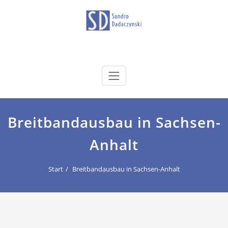
Zum
Inhalt
springen
dadaczynski.de
Sandro Dadaczynski
Breitbandausbau in Sachsen-
Anhalt
Start
Breitbandausbau in Sachsen-Anhalt