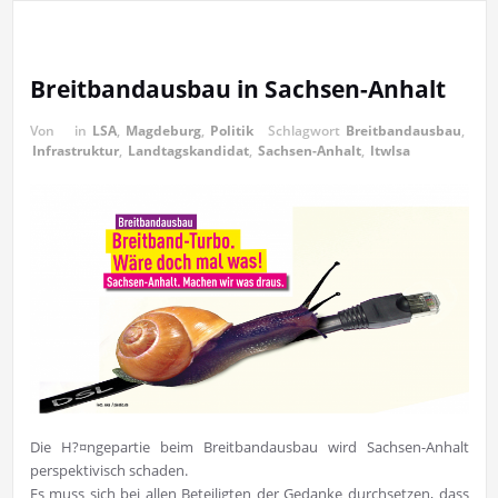
Breitbandausbau in Sachsen-Anhalt
Von
in
LSA
,
Magdeburg
,
Politik
Schlagwort
Breitbandausbau
,
Infrastruktur
,
Landtagskandidat
,
Sachsen-Anhalt
,
ltwlsa
Die H?¤ngepartie beim Breitbandausbau wird Sachsen-Anhalt
perspektivisch schaden.
Es muss sich bei allen Beteiligten der Gedanke durchsetzen, dass